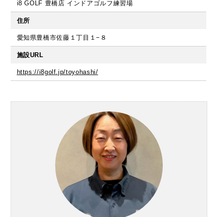
i8 GOLF 豊橋店 インドアゴルフ練習場
住所
愛知県豊橋市佐藤１丁目１−８
施設URL
https://i8golf.jp/toyohashi/