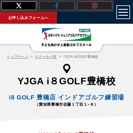
toggl
お申し込みフォームへ
トップページ
スクール一覧
YJGA i８GOLF豊橋校
YJGA i８GOLF豊橋校
i8 GOLF 豊橋店 インドアゴルフ練習場
（愛知県豊橋市佐藤１丁目１−８）