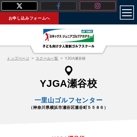
toggl
お申し込みフォームへ
トップページ
スクール一覧
YJGA瀬谷校
YJGA瀬谷校
一里山ゴルフセンター
（神奈川県横浜市瀬谷区瀬谷町５５８６）